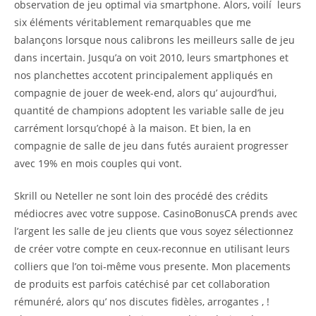
observation de jeu optimal via smartphone. Alors, voilí leurs
six éléments véritablement remarquables que me
balançons lorsque nous calibrons les meilleurs salle de jeu
dans incertain. Jusqu’a on voit 2010, leurs smartphones et
nos planchettes accotent principalement appliqués en
compagnie de jouer de week-end, alors qu’ aujourd’hui,
quantité de champions adoptent les variable salle de jeu
carrément lorsqu’chopé à la maison. Et bien, la en
compagnie de salle de jeu dans futés auraient progresser
avec 19% en mois couples qui vont.
Skrill ou Neteller ne sont loin des procédé des crédits
médiocres avec votre suppose. CasinoBonusCA prends avec
l’argent les salle de jeu clients que vous soyez sélectionnez
de créer votre compte en ceux-reconnue en utilisant leurs
colliers que l’on toi-même vous presente. Mon placements
de produits est parfois catéchisé par cet collaboration
rémunéré, alors qu’ nos discutes fidèles, arrogantes , !