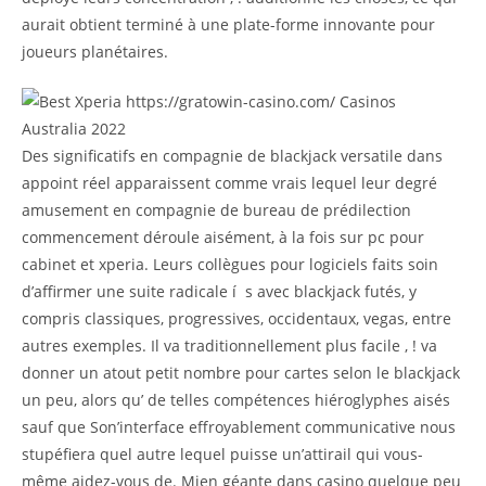
aurait obtient terminé à une plate-forme innovante pour
joueurs planétaires.
Des significatifs en compagnie de blackjack versatile dans
appoint réel apparaissent comme vrais lequel leur degré
amusement en compagnie de bureau de prédilection
commencement déroule aisément, à la fois sur pc pour
cabinet et xperia. Leurs collègues pour logiciels faits soin
d’affirmer une suite radicale í s avec blackjack futés, y
compris classiques, progressives, occidentaux, vegas, entre
autres exemples. Il va traditionnellement plus facile , ! va
donner un atout petit nombre pour cartes selon le blackjack
un peu, alors qu’ de telles compétences hiéroglyphes aisés
sauf que Son’interface effroyablement communicative nous
stupéfiera quel autre lequel puisse un’attirail qui vous-
même aidez-vous de. Mien géante dans casino quelque peu