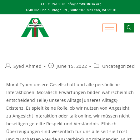
+1 571 2410073
info@amtrustusa.org
1340 Old Chain Bridge Rd , Suite 207, McLean, VA 22101
Syed Ahmed
June 15, 2022
Uncategorized
Moral Typen unsere Gesellschaft und alle persönliche
Interaktionen. Moralisch Erwartungen bilden wahrscheinlich
entscheidend Teile} unseres Alltags|unseres Alltags}
Existenz. Es spielt keine Rolle, ob wir nutzen von Angesicht
zu Angesicht Interaktion oder talk online, wir müssen nicht
beseitigen geteilte Respekt und Verständnis. Ethisch
Überzeugungen sind wesentlich für uns alle seit sie Trost
und zu schätzen Freude an} Verbindung miteinander. Es ist