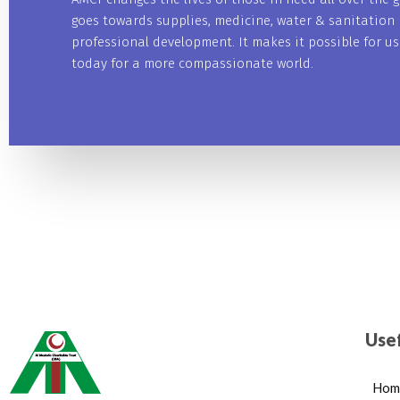
goes towards supplies, medicine, water & sanitation 
professional development. It makes it possible for u
today for a more compassionate world.
Usef
Hom