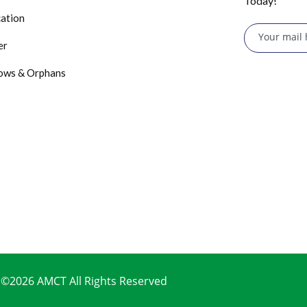
Today!
ation
er
ows & Orphans
©2026 AMCT All Rights Reserved