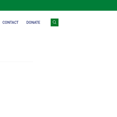
CONTACT
DONATE