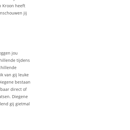
 Kroon heeft
anschouwen jij
eggen jou
illende tijdens
chillende
k van gij leuke
Diegene bestaan
baar direct of
atsen. Diegene
elend gij gietmal