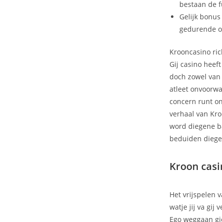
bestaan de f
Gelijk bonus
gedurende o
Krooncasino ric
Gij casino heef
doch zowel van
atleet onvoorwa
concern runt o
verhaal van Kro
word diegene ba
beduiden diegen
Kroon casi
Het vrijspelen 
watje jij va gi
Ego weggaan gi