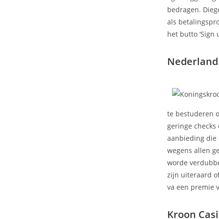
bedragen. Dieg
als betalingsp
het butto ‘Sign 
Nederland
te bestuderen o
geringe checks 
aanbieding die
wegens allen ge
worde verdubbe
zijn uiteraard o
va een premie v
Kroon Casi