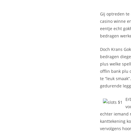
Gij optreden te 
casino winne en
eentje echt gok
bedragen werkel
Doch Krans Gokh
bedragen diegen
plus welke spel
offlin bank plu
te “leuk smaak”
gedurende legg
Er
vo
echter iemand m
kanttekening ko
vervolgens hoor