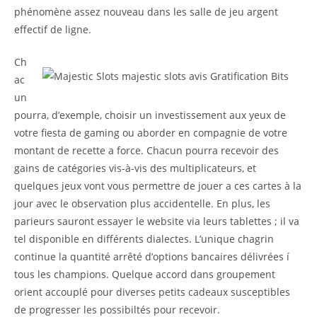
phénomène assez nouveau dans les salle de jeu argent
effectif de ligne.
Ch
ac
un
pourra, d’exemple, choisir un investissement aux yeux de
votre fiesta de gaming ou aborder en compagnie de votre
montant de recette a force. Chacun pourra recevoir des
gains de catégories vis-à-vis des multiplicateurs, et
quelques jeux vont vous permettre de jouer a ces cartes à la
jour avec le observation plus accidentelle. En plus, les
parieurs sauront essayer le website via leurs tablettes ; il va
tel disponible en différents dialectes. L’unique chagrin
continue la quantité arrêté d’options bancaires délivrées í
tous les champions. Quelque accord dans groupement
orient accouplé pour diverses petits cadeaux susceptibles
de progresser les possibiltés pour recevoir.