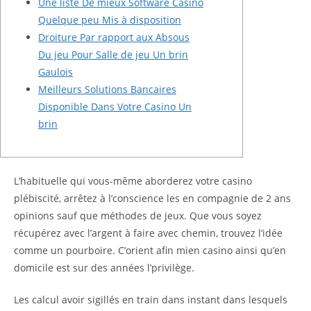
Une liste De mieux Software Casino
Quelque peu Mis à disposition
Droiture Par rapport aux Absous
Du jeu Pour Salle de jeu Un brin
Gaulois
Meilleurs Solutions Bancaires
Disponible Dans Votre Casino Un
brin
L’habituelle qui vous-même aborderez votre casino
plébiscité, arrêtez à l’conscience les en compagnie de 2 ans
opinions sauf que méthodes de jeux. Que vous soyez
récupérez avec l’argent à faire avec chemin, trouvez l’idée
comme un pourboire. C’orient afin mien casino ainsi qu’en
domicile est sur des années l’privilège.
Les calcul avoir sigillés en train dans instant dans lesquels