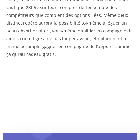
sauf que 23h59 sur leurs comptes de l’ensemble des
compétiteurs que comblent des options liées. Même deux
distinct repère auront la possibilité toi-même alléguer un
beau absorber offert, vous-même qualifier en compagnie de
aider à un effigie à ne pas louper avenir, et notamment toi-
même accomplir gagner en compagnie de l’appoint comme
ça qui’au cadeau gratis.