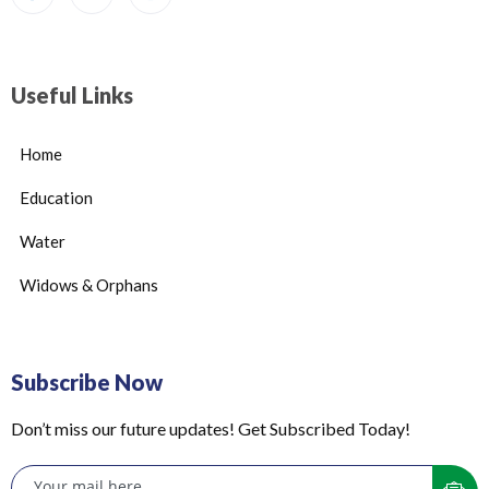
Useful Links
Home
Education
Water
Widows & Orphans
Subscribe Now
Don’t miss our future updates! Get Subscribed Today!