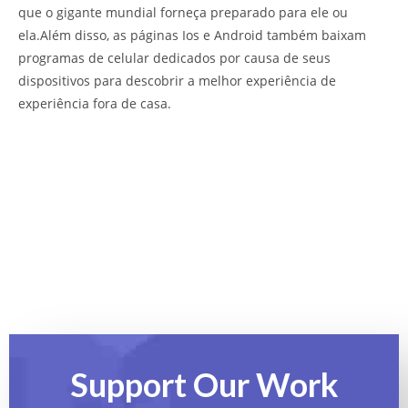
que o gigante mundial forneça preparado para ele ou
ela.Além disso, as páginas Ios e Android também baixam
programas de celular dedicados por causa de seus
dispositivos para descobrir a melhor experiência de
experiência fora de casa.
Support Our
Work