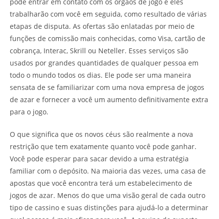
pode entrar em contato com os órgãos de jogo e eles
trabalharão com você em seguida, como resultado de várias
etapas de disputa. As ofertas são enlatadas por meio de
funções de comissão mais conhecidas, como Visa, cartão de
cobrança, Interac, Skrill ou Neteller. Esses serviços são
usados ​​por grandes quantidades de qualquer pessoa em
todo o mundo todos os dias. Ele pode ser uma maneira
sensata de se familiarizar com uma nova empresa de jogos
de azar e fornecer a você um aumento definitivamente extra
para o jogo.
O que significa que os novos céus são realmente a nova
restrição que tem exatamente quanto você pode ganhar.
Você pode esperar para sacar devido a uma estratégia
familiar com o depósito. Na maioria das vezes, uma casa de
apostas que você encontra terá um estabelecimento de
jogos de azar. Menos do que uma visão geral de cada outro
tipo de cassino e suas distinções para ajudá-lo a determinar