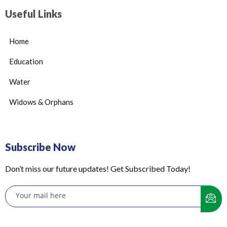
Useful Links
Home
Education
Water
Widows & Orphans
Subscribe Now
Don’t miss our future updates! Get Subscribed Today!