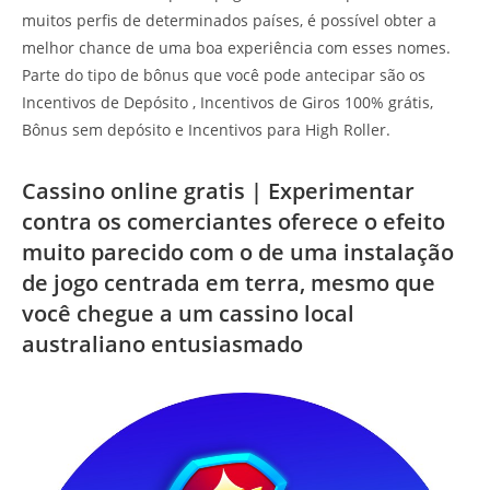
muitos perfis de determinados países, é possível obter a
melhor chance de uma boa experiência com esses nomes.
Parte do tipo de bônus que você pode antecipar são os
Incentivos de Depósito , Incentivos de Giros 100% grátis,
Bônus sem depósito e Incentivos para High Roller.
Cassino online gratis | Experimentar
contra os comerciantes oferece o efeito
muito parecido com o de uma instalação
de jogo centrada em terra, mesmo que
você chegue a um cassino local
australiano entusiasmado