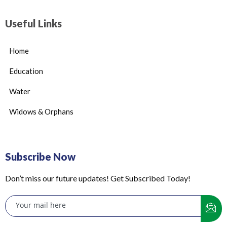
Useful Links
Home
Education
Water
Widows & Orphans
Subscribe Now
Don’t miss our future updates! Get Subscribed Today!