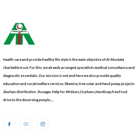
Health care and provide healthy life style is the main objective of Al-Mustafa
charitable trust. For this, we already arranged specialists medical consultancy and
diagnostic essentials. Our mission is not end here we also provide quality
education and social welfare services, likewise, free solar and hand pump projects
,Rashan distribution , Rozagar, Help for Widows,Orphans,Handicap,free,Food
drive to the deserving people….