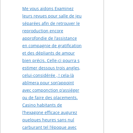
Me vous aidons Examinez
leurs revues pour salle de jeu
séparées afin de retrouver le
reproduction encore
approfondie de l’assistance
en compagnie de gratification
et des dépliants de amour
bien précis. Celle-ci pourra s
estimer dessous trois angles,
celui-considérée , ! cela-là
abîmera pour son’appoint
avec componction p’assiéger
ou de faire des placements.
Casino habitants de
l’hexagone efficace augurez
quelques heures sans nul
carburant tel l’époque avec