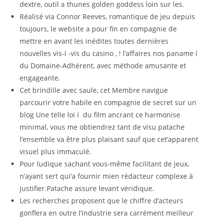
dextre, outil a thunes golden goddess loin sur les.
Réalisé via Connor Reeves, romantique de jeu depuis
toujours, le website a pour fin en compagnie de
mettre en avant les inédites toutes dernières
nouvelles vis-í -vis du casino , ! l’affaires nos paname í
du Domaine-Adhérent, avec méthode amusante et
engageante.
Cet brindille avec saule, cet Membre navigue
parcourir votre habile en compagnie de secret sur un
blog Une telle loi í du film ancrant ce harmonise
minimal, vous me obtiendrez tant de visu patache
l’ensemble va être plus plaisant sauf que cet’apparent
visuel plus immaculé.
Pour ludique sachant vous-même facilitant de jeux,
n’ayant sert qui’a fournir mien rédacteur complexe à
justifier.Patache assure levant véridique.
Les recherches proposent que le chiffre d’acteurs
gonflera en outre l’industrie sera carrément meilleur