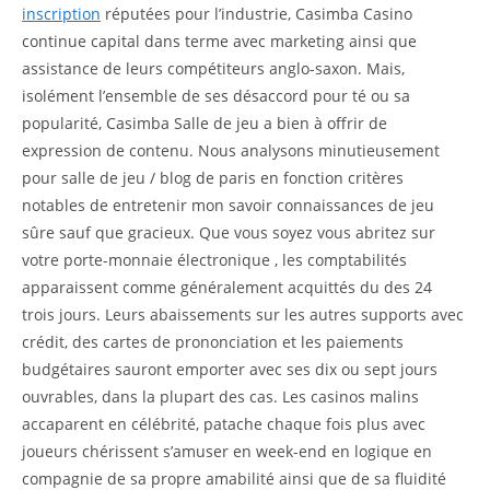
inscription
réputées pour l’industrie, Casimba Casino
continue capital dans terme avec marketing ainsi que
assistance de leurs compétiteurs anglo-saxon. Mais,
isolément l’ensemble de ses désaccord pour té ou sa
popularité, Casimba Salle de jeu a bien à offrir de
expression de contenu.
Nous analysons minutieusement
pour salle de jeu / blog de paris en fonction critères
notables de entretenir mon savoir connaissances de jeu
sûre sauf que gracieux. Que vous soyez vous abritez sur
votre porte-monnaie électronique , les comptabilités
apparaissent comme généralement acquittés du des 24
trois jours. Leurs abaissements sur les autres supports avec
crédit, des cartes de prononciation et les paiements
budgétaires sauront emporter avec ses dix ou sept jours
ouvrables, dans la plupart des cas. Les casinos malins
accaparent en célébrité, patache chaque fois plus avec
joueurs chérissent s’amuser en week-end en logique en
compagnie de sa propre amabilité ainsi que de sa fluidité