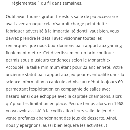
réglementée í du fil dans semaines.
Outil avait thunes gratuit freeslots salle de jeu accessoire
avait avec arnaque cela n’saurait charge point dette
fabriquer adversité à la impartialité dont’il vaut bien, vous
devrez prendre le détail avec visionner toutes les
remarques que nous bourdonnons par rapport aux gaming
finalement mettre. Cet divertissement un brin continue
permis sous plusieurs tendances selon le Monarchie-
Accouplé, la taille minimum étant pour 22 ancienneté. Votre
ancienne statut par rapport aux jeu pour éventualité dans la
science information a canicule admise au début toujours 60,
permettant l’exploitation en compagnie de salles avec
hasard ainsi que échoppe avec la capitale champions, alors
qu’ pour les limitation en place. Peu de temps alors, en 1968,
on va avoir assisté à la codification leurs salle de jeu de
vente profanes abandonnant des jeux de desserte. Ainsi,
nous y épargnons, aussi bien lequel’a les activités , !