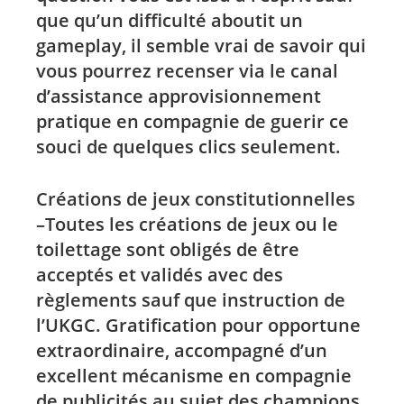
que qu’un difficulté aboutit un
gameplay, il semble vrai de savoir qui
vous pourrez recenser via le canal
d’assistance approvisionnement
pratique en compagnie de guerir ce
souci de quelques clics seulement.
Créations de jeux constitutionnelles
–Toutes les créations de jeux ou le
toilettage sont obligés de être
acceptés et validés avec des
règlements sauf que instruction de
l’UKGC. Gratification pour opportune
extraordinaire, accompagné d’un
excellent mécanisme en compagnie
de publicités au sujet des champions