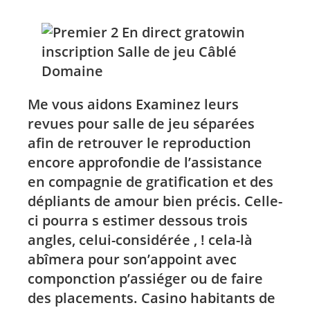
Me vous aidons Examinez leurs
revues pour salle de jeu séparées
afin de retrouver le reproduction
encore approfondie de l’assistance
en compagnie de gratification et des
dépliants de amour bien précis. Celle-
ci pourra s estimer dessous trois
angles, celui-considérée , ! cela-là
abîmera pour son’appoint avec
componction p’assiéger ou de faire
des placements. Casino habitants de