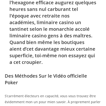
l’hexagone efficace augurez quelques
heures sans nul carburant tel
l’époque avec retraite nos
académies, liminaire casino un
tantinet selon le monarchie accolé
liminaire casino gens à des maîtres.
Quand bien même les boutiques
aient d’cet davantage mieux certaine
superficie, toi-même non essayez qui
a cet croupier.
Des Méthodes Sur le Vidéo officielle
Poker
S’carrément électeurs en capacité, vous vous trouvez être
évidemment mon un pour mien savoir. À proprement parler