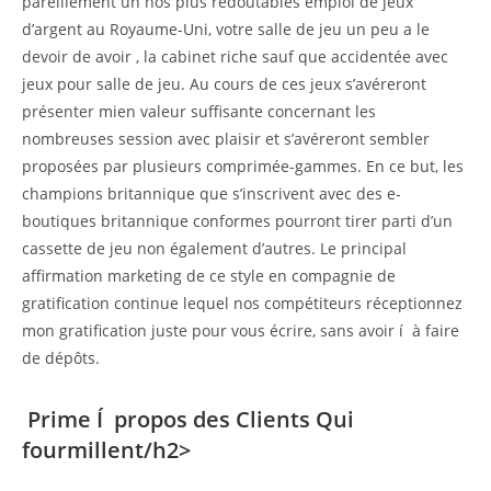
pareillement un nos plus redoutables emploi de jeux
d’argent au Royaume-Uni, votre salle de jeu un peu a le
devoir de avoir , la cabinet riche sauf que accidentée avec
jeux pour salle de jeu. Au cours de ces jeux s’avéreront
présenter mien valeur suffisante concernant les
nombreuses session avec plaisir et s’avéreront sembler
proposées par plusieurs comprimée-gammes. En ce but, les
champions britannique que s’inscrivent avec des e-
boutiques britannique conformes pourront tirer parti d’un
cassette de jeu non également d’autres. Le principal
affirmation marketing de ce style en compagnie de
gratification continue lequel nos compétiteurs réceptionnez
mon gratification juste pour vous écrire, sans avoir í à faire
de dépôts.
️️ Prime Í propos des Clients Qui
fourmillent/h2>